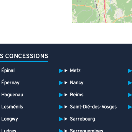
S CONCESSIONS
Épinal
Metz
Épernay
Nancy
Haguenau
Reims
Lesménils
Saint-Dié-des-Vosges
Longwy
Sarrebourg
Ludres
Sarreguemines