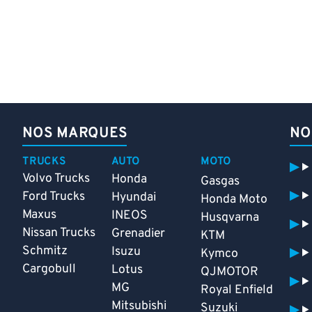
NOS MARQUES
NO
TRUCKS
AUTO
MOTO
Volvo Trucks
Honda
Gasgas
Ford Trucks
Hyundai
Honda Moto
Maxus
INEOS
Husqvarna
Nissan Trucks
Grenadier
KTM
Schmitz
Isuzu
Kymco
Cargobull
Lotus
QJMOTOR
MG
Royal Enfield
Mitsubishi
Suzuki