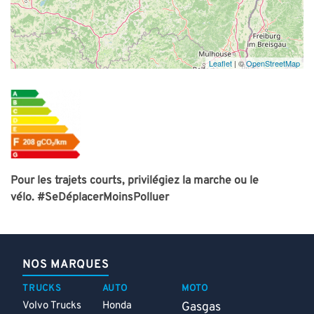
Leaflet
| ©
OpenStreetMap
Pour les trajets courts, privilégiez la marche ou le
vélo.
#SeDéplacerMoinsPolluer
NOS MARQUES
TRUCKS
AUTO
MOTO
Volvo Trucks
Honda
Gasgas