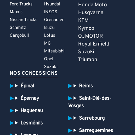
Ford Trucks
Hyundai
Honda Moto
Maxus
INEOS
Husqvarna
Nissan Trucks
Grenadier
KTM
Schmitz
Isuzu
Kymco
Cargobull
Lotus
QJMOTOR
MG
Royal Enfield
Mitsubishi
Suzuki
Opel
Triumph
Suzuki
NOS CONCESSIONS
Épinal
Reims
Épernay
Saint-Dié-des-
Vosges
Haguenau
Sarrebourg
Lesménils
Sarreguemines