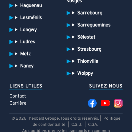
Vosges
Haguenau
Sarrebourg
Lesménils
Sarreguemines
Longwy
Sélestat
Ludres
Strasbourg
Metz
Thionville
Nancy
Woippy
LIENS UTILES
SUIVEZ-NOUS
Contact
Carrière
© 2026 Theobald Groupe. Tous droits réservés. |
Politique
de confidentialité
|
C.G.U.
|
C.G.V.
Au quotidien, prenez les transports en commun