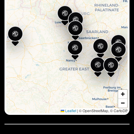
Lun - Ven
9h-12h / 14h-19h
Lun - Ven
7h45-12h / 13h45-17h45
Samedi
9h-12h / 14h-18h
Appeler
Itinéraire
Avis
Lun - Ven
8h-12h / 13h30-18h
Appeler
Itinéraire
Avis
+
−
Leaflet
|
© OpenStreetMap, © CartoDB