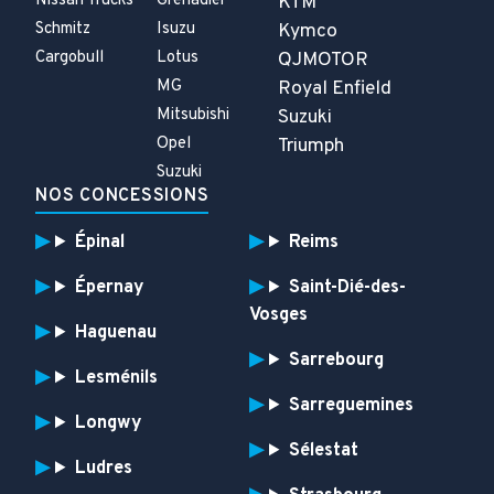
Nissan Trucks
Grenadier
KTM
Schmitz
Isuzu
Kymco
Cargobull
Lotus
QJMOTOR
MG
Royal Enfield
Mitsubishi
Suzuki
Opel
Triumph
Suzuki
NOS CONCESSIONS
Épinal
Reims
Épernay
Saint-Dié-des-
Vosges
Haguenau
Sarrebourg
Lesménils
Sarreguemines
Longwy
Sélestat
Ludres