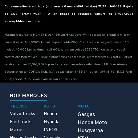
Consommation électrique (min. max.) Gamme MG4 (wh/km) WLTP : 160‑187. Rejets
de CO2 (g/km) WLTP : 0 (en phase de roulage). Valeurs au 17/02/2025
susceptibles d’évolution.
*Exemple pour cette MG4 EV 170ch - 51kWh MY23 Dover White d’occasion, première mise en
circulation le 21/12/2023, kilométrage actuel de 20606, en Location Longue Durée sur 60
mois et 40 000 km maximum soit 60 loyers mensuels de 253€ TTC, hors assurances et
prestations facultatives. Plus d'informations en concession. Offre réservée aux particuliers et
valable jusqu'au 30/06/2026 pour toute commande de ce véhicule en LLD. Sous réserve
d’acceptation par COFICA BAIL, S. A. au capital de 14 485 544 euros - 399 181 924 R.C.S Paris
- Siège Social : 1, boulevard Haussmann 75009 Paris
NOS MARQUES
TRUCKS
AUTO
MOTO
Volvo Trucks
Honda
Gasgas
Ford Trucks
Hyundai
Honda Moto
Maxus
INEOS
Husqvarna