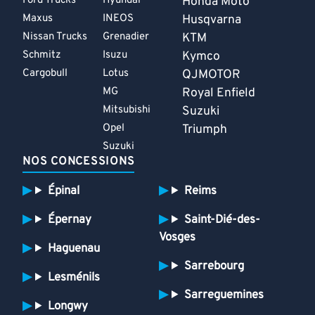
Ford Trucks
Hyundai
Honda Moto
Maxus
INEOS
Husqvarna
Nissan Trucks
Grenadier
KTM
Schmitz
Isuzu
Kymco
Cargobull
Lotus
QJMOTOR
MG
Royal Enfield
Mitsubishi
Suzuki
Opel
Triumph
Suzuki
NOS CONCESSIONS
Épinal
Reims
Épernay
Saint-Dié-des-
Vosges
Haguenau
Sarrebourg
Lesménils
Sarreguemines
Longwy