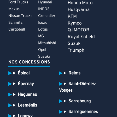
Ford Trucks
Hyundai
Honda Moto
Maxus
INEOS
Husqvarna
Nissan Trucks
Grenadier
KTM
Schmitz
Isuzu
Kymco
Cargobull
Lotus
QJMOTOR
MG
Royal Enfield
Mitsubishi
Suzuki
Opel
Triumph
Suzuki
NOS CONCESSIONS
Épinal
Reims
Épernay
Saint-Dié-des-
Vosges
Haguenau
Sarrebourg
Lesménils
Sarreguemines
Longwy