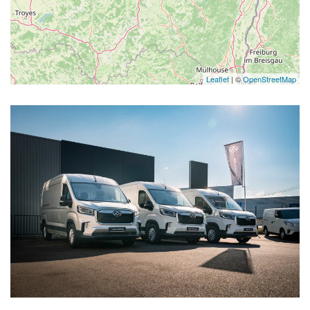
Leaflet
| ©
OpenStreetMap