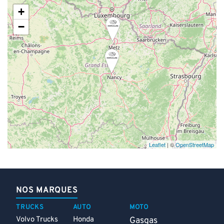
+
−
Leaflet
| ©
OpenStreetMap
NOS MARQUES
TRUCKS
AUTO
MOTO
Volvo Trucks
Honda
Gasgas